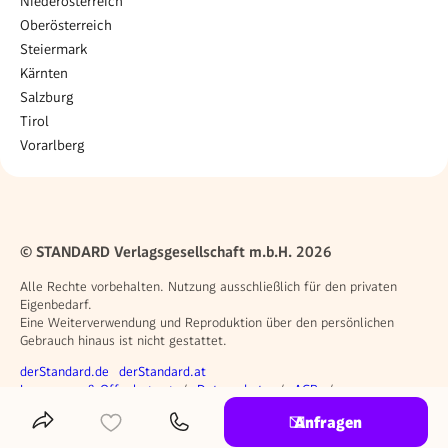
Niederösterreich
Oberösterreich
Steiermark
Kärnten
Salzburg
Tirol
Vorarlberg
© STANDARD Verlagsgesellschaft m.b.H. 2026
Alle Rechte vorbehalten. Nutzung ausschließlich für den privaten
Eigenbedarf.
Eine Weiterverwendung und Reproduktion über den persönlichen
Gebrauch hinaus ist nicht gestattet.
Weitere Angebote
derStandard.de
derStandard.at
Rechtliches
Impressum & Offenlegung
Datenschutz
AGB
Privacy Manager
Anfragen