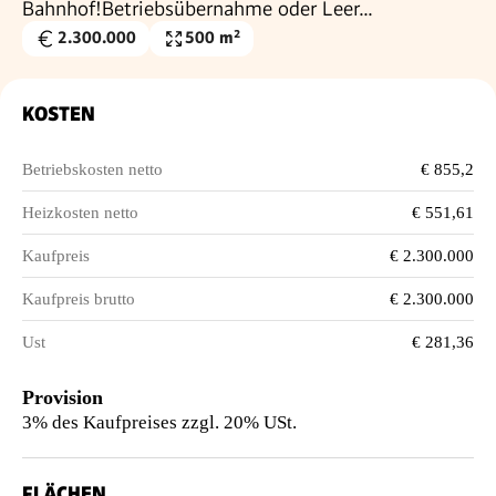
Bahnhof!Betriebsübernahme oder Leer...
2.300.000
500 m²
Kaufpreis
Wohnfläche
€
KOSTEN
Betriebskosten netto
€ 855,2
Heizkosten netto
€ 551,61
Kaufpreis
€ 2.300.000
Kaufpreis brutto
€ 2.300.000
Ust
€ 281,36
Provision
3% des Kaufpreises zzgl. 20% USt.
FLÄCHEN