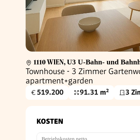
1110 WIEN
,
U3 U-Bahn- und Bahnh
Townhouse - 3 Zimmer Gartenw
apartment+garden
519.200
91.31 m²
3 Z
Kaufpreis
Wohnfläche
€
KOSTEN
Betriebskosten netto