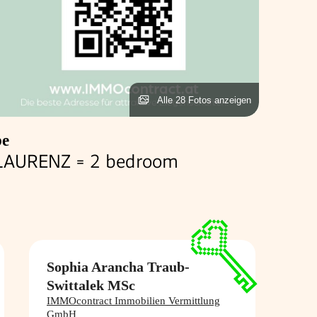
Alle 28 Fotos anzeigen
be
 LAURENZ = 2 bedroom
Sophia Arancha Traub-​
Swittalek MSc
IMMOcontract Immobilien Vermittlung
GmbH