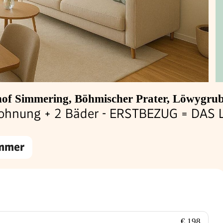
of Simmering, Böhmischer Prater, Löwygru
ohnung + 2 Bäder - ERSTBEZUG = DAS
immer
€ 198