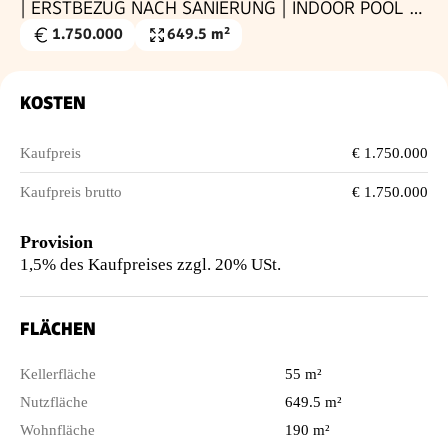
| ERSTBEZUG NACH SANIERUNG | INDOOR POOL |
SAUNA | WEITBLICK |
1.750.000
649.5 m²
Kaufpreis
Nutzfläche
€
KOSTEN
Kaufpreis
€ 1.750.000
Kaufpreis brutto
€ 1.750.000
Provision
1,5% des Kaufpreises zzgl. 20% USt.
FLÄCHEN
Kellerfläche
55 m²
Nutzfläche
649.5 m²
Wohnfläche
190 m²