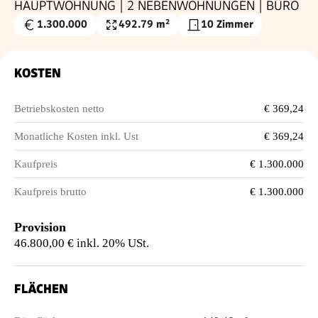
HAUPTWOHNUNG | 2 NEBENWOHNUNGEN | BÜRO
1.300.000
492.79 m²
10 Zimmer
Kaufpreis
Nutzfläche
€
KOSTEN
Betriebskosten netto
€ 369,24
Monatliche Kosten inkl. Ust
€ 369,24
Kaufpreis
€ 1.300.000
Kaufpreis brutto
€ 1.300.000
Provision
46.800,00 € inkl. 20% USt.
FLÄCHEN