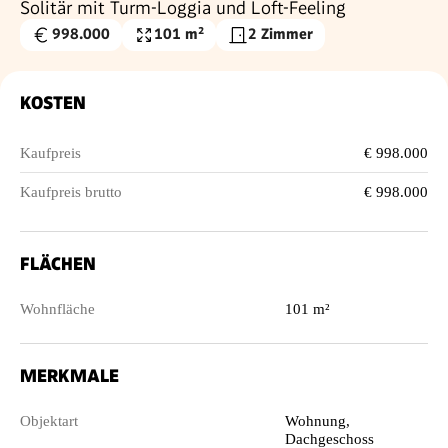
Solitär mit Turm-Loggia und Loft-Feeling
998.000
101 m²
2 Zimmer
Kaufpreis
Wohnfläche
€
KOSTEN
Kaufpreis
€ 998.000
Kaufpreis brutto
€ 998.000
FLÄCHEN
Wohnfläche
101 m²
MERKMALE
Objektart
Wohnung,
Dachgeschoss