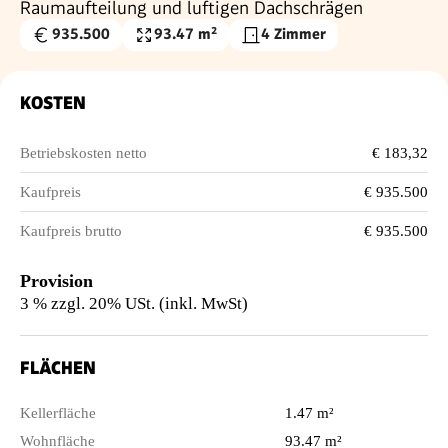
Raumaufteilung und luftigen Dachschrägen
935.500
93.47 m²
4 Zimmer
Kaufpreis
Wohnfläche
€
KOSTEN
Betriebskosten netto
€ 183,32
Kaufpreis
€ 935.500
Kaufpreis brutto
€ 935.500
Provision
3 % zzgl. 20% USt. (inkl. MwSt)
FLÄCHEN
Kellerfläche
1.47 m²
Wohnfläche
93.47 m²