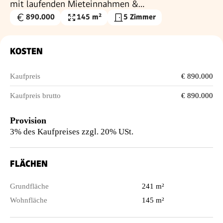
mit laufenden Mieteinnahmen &
Entwicklungspotenzial
890.000
145 m²
5 Zimmer
Kaufpreis
Wohnfläche
€
KOSTEN
Kaufpreis
€ 890.000
Kaufpreis brutto
€ 890.000
Provision
3% des Kaufpreises zzgl. 20% USt.
FLÄCHEN
Grundfläche
241 m²
Wohnfläche
145 m²