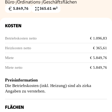
Büro-/Ordinations-/Geschäftsflächen
5.849,76
365.61 m²
Gesamtmiete
Nutzfläche
€
KOSTEN
Betriebskosten netto
€ 1.096,83
Heizkosten netto
€ 365,61
Miete
€ 5.849,76
Miete netto
€ 5.849,76
Preisinformation
Die Betriebskosten (inkl. Heizung) sind als zirka
Angaben zu verstehen.
FLÄCHEN