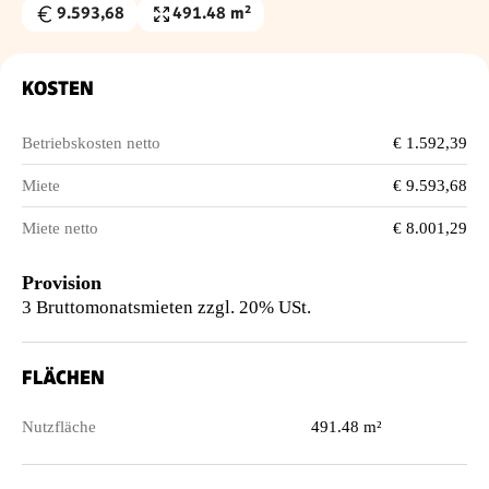
9.593,68
491.48 m²
Gesamtmiete
Nutzfläche
€
KOSTEN
Betriebskosten netto
€ 1.592,39
Miete
€ 9.593,68
Miete netto
€ 8.001,29
Provision
3 Bruttomonatsmieten zzgl. 20% USt.
FLÄCHEN
Nutzfläche
491.48 m²