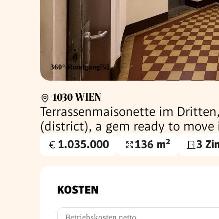
360°-Rundgang
1030 WIEN
Terrassenmaisonette im Dritten,
(district), a gem ready to move
1.035.000
136 m²
3 Z
Kaufpreis
Wohnfläche
€
KOSTEN
Betriebskosten netto