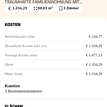
TRAUMHAFTE FAMILIENWOHNUNG MIT
HERRLICHER TERRASSE - PROVISIONSFREI
1.334,29
88.83 m²
3 Zimmer
Gesamtmiete
Wohnfläche
€
KOSTEN
Betriebskosten netto
€ 126,77
Monatliche Kosten inkl. Ust
€ 1.334,29
Sonstige Kosten netto
€ 1.077,13
Miete
€ 1.334,29
Miete brutto
€ 1.334,29
Kaution
3 Bruttomonatsmieten
FLÄCHEN