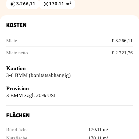
3.266,11
170.11 m²
Gesamtmiete
Nutzfläche
€
KOSTEN
Miete
€ 3.266,11
Miete netto
€ 2.721,76
Kaution
3-6 BMM (bonitätsabhängig)
Provision
3 BMM zzgl. 20% USt
FLÄCHEN
Bürofläche
170.11 m²
Nutzfläche
170.11 m²