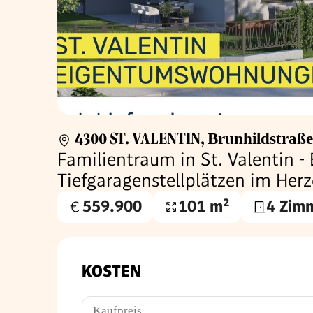
4300 ST. VALENTIN
,
Brunhildstraß
Familientraum in St. Valentin 
Tiefgaragenstellplätzen im Herz
559.900
101 m²
4 Zim
Kaufpreis
Wohnfläche
€
KOSTEN
Kaufpreis