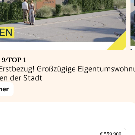
e 9/TOP 1
- Erstbezug! Großzügige Eigentumswohn
en der Stadt
mer
€ 559.900