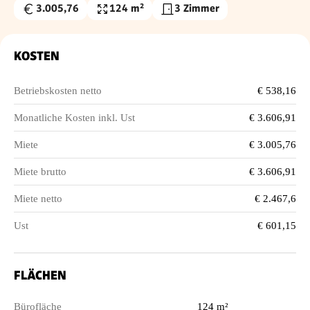
3.005,76
124 m²
3 Zimmer
Gesamtmiete
Nutzfläche
€
KOSTEN
Betriebskosten netto
€ 538,16
Monatliche Kosten inkl. Ust
€ 3.606,91
Miete
€ 3.005,76
Miete brutto
€ 3.606,91
Miete netto
€ 2.467,6
Ust
€ 601,15
FLÄCHEN
Bürofläche
124 m²