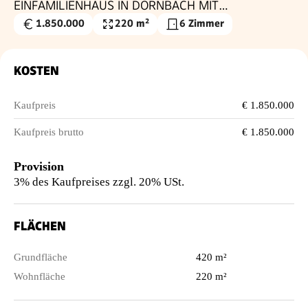
EINFAMILIENHAUS IN DORNBACH MIT
UNVERBAUBAREM WIEN- BLICK
1.850.000
220 m²
6 Zimmer
Kaufpreis
Wohnfläche
€
KOSTEN
Kaufpreis
€ 1.850.000
Kaufpreis brutto
€ 1.850.000
Provision
3% des Kaufpreises zzgl. 20% USt.
FLÄCHEN
Grundfläche
420 m²
Wohnfläche
220 m²