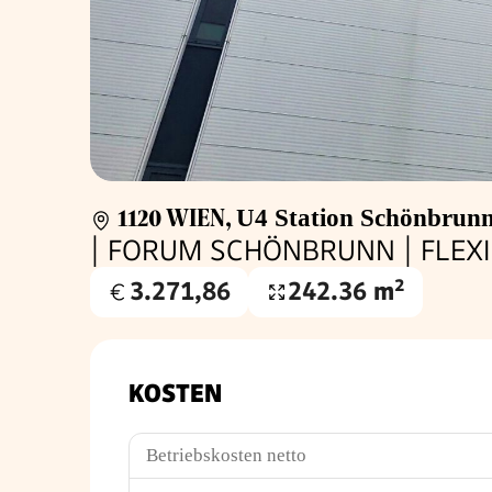
1120 WIEN
,
U4 Station Schönbrun
| FORUM SCHÖNBRUNN | FLEXI
3.271,86
242.36 m²
Gesamtmiete
Nutzfläche
€
KOSTEN
Betriebskosten netto