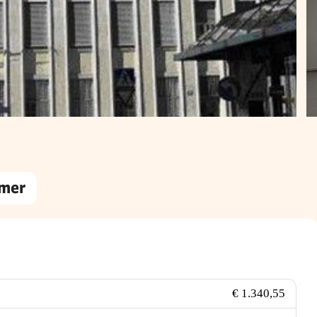
mer
€ 1.340,55