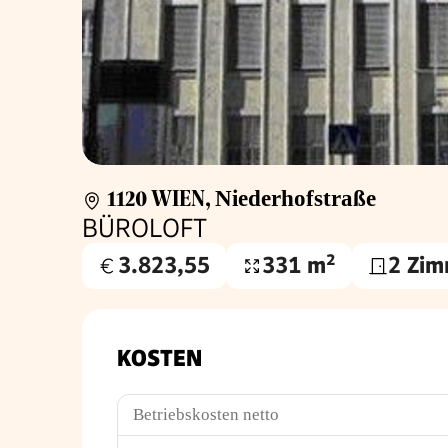
1120 WIEN
,
Niederhofstraße
BÜROLOFT
3.823,55
331 m²
2 Zim
Gesamtmiete
Nutzfläche
€
KOSTEN
Betriebskosten netto