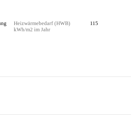
ung
Heizwärmebedarf (HWB)
115
kWh/m2 im Jahr