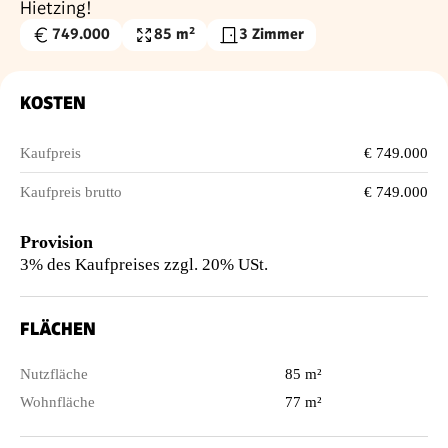
Hietzing!
749.000
85 m²
3 Zimmer
Kaufpreis
Nutzfläche
€
KOSTEN
Kaufpreis
€ 749.000
Kaufpreis brutto
€ 749.000
Provision
3% des Kaufpreises zzgl. 20% USt.
FLÄCHEN
Nutzfläche
85 m²
Wohnfläche
77 m²