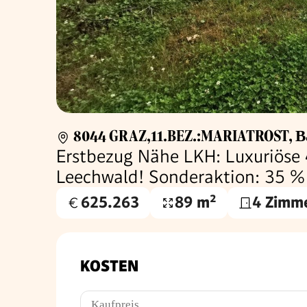
8044 GRAZ,11.BEZ.:MARIATROST
,
B
Erstbezug Nähe LKH: Luxuriöse
Leechwald! Sonderaktion: 35 % 
625.263
89 m²
4 Zimm
Kaufpreis
Wohnfläche
€
KOSTEN
Kaufpreis