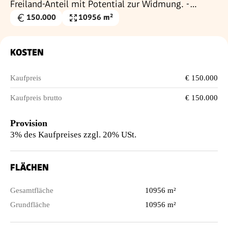
Freiland-Anteil mit Potential zur Widmung. -
Vielfältige Möglichkeiten.
150.000
10956 m²
Kaufpreis
Grundfläche
€
KOSTEN
Kaufpreis
€ 150.000
Kaufpreis brutto
€ 150.000
Provision
3% des Kaufpreises zzgl. 20% USt.
FLÄCHEN
Gesamtfläche
10956 m²
Grundfläche
10956 m²