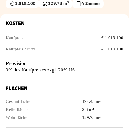
1.019.100
129.73 m²
4 Zimmer
Kaufpreis
Wohnfläche
€
KOSTEN
Kaufpreis
€ 1.019.100
Kaufpreis brutto
€ 1.019.100
Provision
3% des Kaufpreises zzgl. 20% USt.
FLÄCHEN
Gesamtfläche
194.43 m²
Kellerfläche
2.3 m²
Wohnfläche
129.73 m²