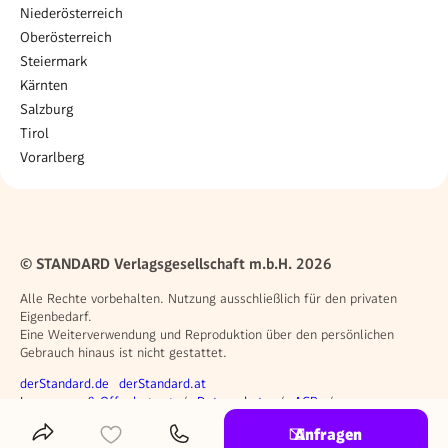
Niederösterreich
Oberösterreich
Steiermark
Kärnten
Salzburg
Tirol
Vorarlberg
© STANDARD Verlagsgesellschaft m.b.H. 2026
Alle Rechte vorbehalten. Nutzung ausschließlich für den privaten
Eigenbedarf.
Eine Weiterverwendung und Reproduktion über den persönlichen
Gebrauch hinaus ist nicht gestattet.
Weitere Angebote
derStandard.de
derStandard.at
Rechtliches
Impressum & Offenlegung
Datenschutz
AGB
Privacy Manager
Anfragen