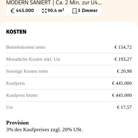
MODERN SANIERT | Ca. 2 Min. zur U4
SCHÖNBRUNN | Ca. 15 Min. in den 1. Bezirk
445.000
90.4 m²
3 Zimmer
Kaufpreis
Nutzfläche
€
KOSTEN
Betriebskosten netto
€ 154,72
Monatliche Kosten inkl. Ust
€ 193,27
Sonstige Kosten netto
€ 20,98
Kaufpreis
€ 445.000
Kaufpreis brutto
€ 445.000
Ust
€ 17,57
Provision
3% des Kaufpreises zzgl. 20% USt.