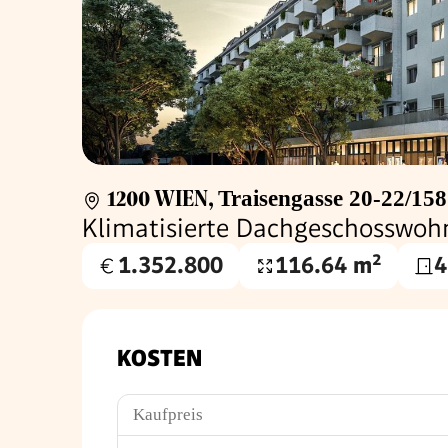
1200 WIEN
,
Traisengasse 20-22/158
Klimatisierte Dachgeschosswoh
1.352.800
116.64 m²
4
Kaufpreis
Wohnfläche
€
KOSTEN
Kaufpreis