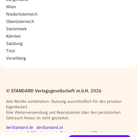
Wien
Niederösterreich
Oberösterreich
Steiermark
Kärnten
Salzburg
Tirol
Vorarlberg
© STANDARD Verlagsgesellschaft m.b.H. 2026
Alle Rechte vorbehalten. Nutzung ausschließlich für den privaten
Eigenbedarf.
Eine Weiterverwendung und Reproduktion über den persönlichen
Gebrauch hinaus ist nicht gestattet.
Weitere Angebote
derStandard.de
derStandard.at
Rechtliches
Impressum & Offenlegung
Datenschutz
AGB