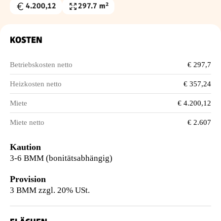
4.200,12
297.7 m²
Gesamtmiete
Nutzfläche
€
KOSTEN
Betriebskosten netto
€ 297,7
Heizkosten netto
€ 357,24
Miete
€ 4.200,12
Miete netto
€ 2.607
Kaution
3-6 BMM (bonitätsabhängig)
Provision
3 BMM zzgl. 20% USt.