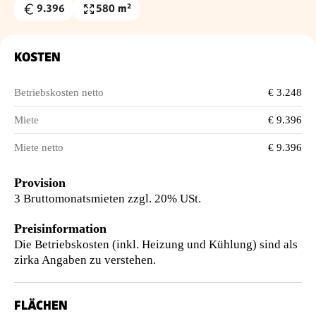
9.396
580 m²
Gesamtmiete
Nutzfläche
€
KOSTEN
Betriebskosten netto
€ 3.248
Miete
€ 9.396
Miete netto
€ 9.396
Provision
3 Bruttomonatsmieten zzgl. 20% USt.
Preisinformation
Die Betriebskosten (inkl. Heizung und Kühlung) sind als
zirka Angaben zu verstehen.
FLÄCHEN