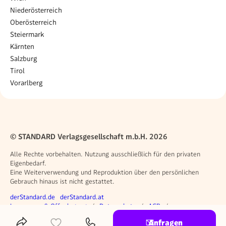
Niederösterreich
Oberösterreich
Steiermark
Kärnten
Salzburg
Tirol
Vorarlberg
© STANDARD Verlagsgesellschaft m.b.H. 2026
Alle Rechte vorbehalten. Nutzung ausschließlich für den privaten
Eigenbedarf.
Eine Weiterverwendung und Reproduktion über den persönlichen
Gebrauch hinaus ist nicht gestattet.
Weitere Angebote
derStandard.de
derStandard.at
Rechtliches
Impressum & Offenlegung
Datenschutz
AGB
Privacy Manager
Anfragen