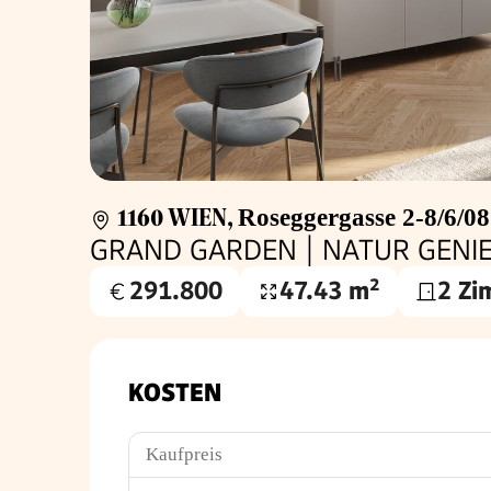
1160 WIEN
,
Roseggergasse 2-8/6/08
GRAND GARDEN | NATUR GENIE
291.800
47.43 m²
2 Zi
Kaufpreis
Nutzfläche
€
KOSTEN
Kaufpreis