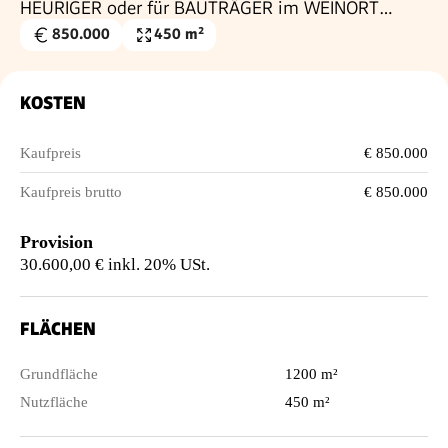
HEURIGER oder für BAUTRÄGER im WEINORT
SOOSS
850.000
450 m²
Kaufpreis
Nutzfläche
€
KOSTEN
Kaufpreis
€ 850.000
Kaufpreis brutto
€ 850.000
Provision
30.600,00 € inkl. 20% USt.
FLÄCHEN
Grundfläche
1200 m²
Nutzfläche
450 m²