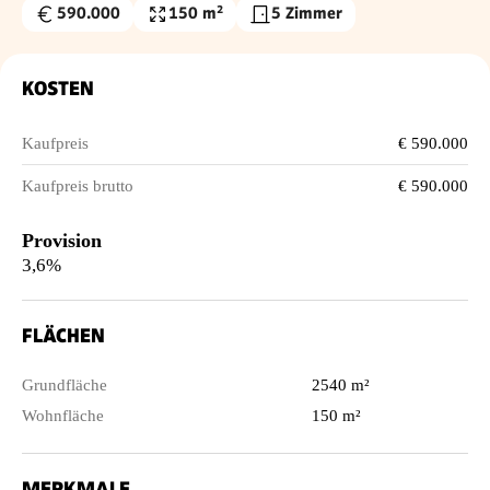
590.000
150 m²
5 Zimmer
Kaufpreis
Wohnfläche
€
KOSTEN
Kaufpreis
€ 590.000
Kaufpreis brutto
€ 590.000
Provision
3,6%
FLÄCHEN
Grundfläche
2540 m²
Wohnfläche
150 m²
MERKMALE