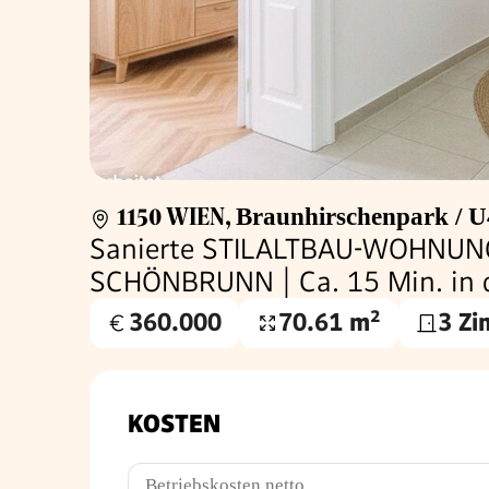
1150 WIEN
,
Braunhirschenpark / U
Sanierte STILALTBAU-WOHNUNG 
SCHÖNBRUNN | Ca. 15 Min. in d
360.000
70.61 m²
3 Z
Kaufpreis
Wohnfläche
€
KOSTEN
Betriebskosten netto