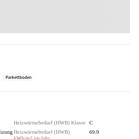
Parkettboden
Heizwärmebedarf (HWB) Klasse
C
izung
Heizwärmebedarf (HWB)
69.9
kWh/m2 im Jahr