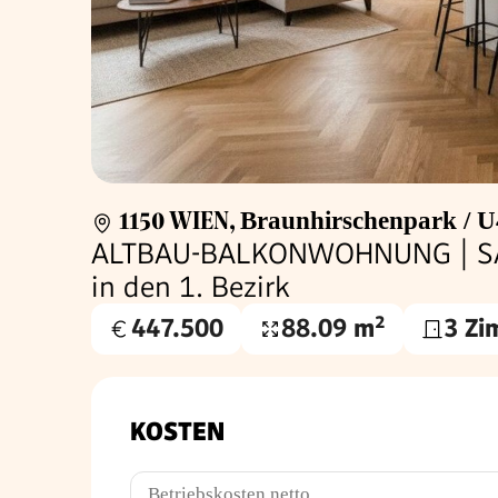
1150 WIEN
,
Braunhirschenpark / U
ALTBAU-BALKONWOHNUNG | SANI
in den 1. Bezirk
447.500
88.09 m²
3 Zi
Kaufpreis
Nutzfläche
€
KOSTEN
Betriebskosten netto