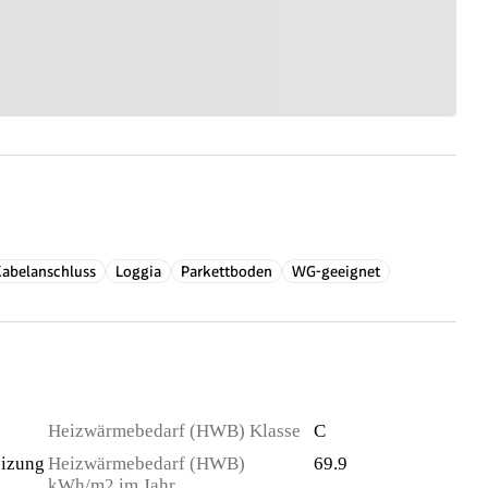
abelanschluss
Loggia
Parkettboden
WG-geeignet
Heizwärmebedarf (HWB) Klasse
C
izung
Heizwärmebedarf (HWB)
69.9
kWh/m2 im Jahr