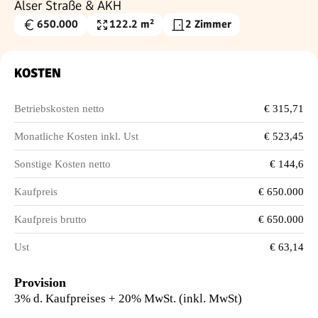
Alser Straße & AKH
650.000
122.2 m²
2 Zimmer
Kaufpreis
Nutzfläche
€
KOSTEN
Betriebskosten netto
€ 315,71
Monatliche Kosten inkl. Ust
€ 523,45
Sonstige Kosten netto
€ 144,6
Kaufpreis
€ 650.000
Kaufpreis brutto
€ 650.000
Ust
€ 63,14
Provision
3% d. Kaufpreises + 20% MwSt. (inkl. MwSt)