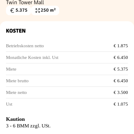
Twin Tower Mall
5.375
250 m²
Gesamtmiete
Wohnfläche
€
KOSTEN
Betriebskosten netto
€ 1.875
Monatliche Kosten inkl. Ust
€ 6.450
Miete
€ 5.375
Miete brutto
€ 6.450
Miete netto
€ 3.500
Ust
€ 1.075
Kaution
3 - 6 BMM zzgl. USt.