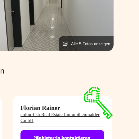
Alle 5 Fotos anzeigen
en
Florian Rainer
colourfish Real Estate Immobilienmakler
GmbH
Anbieter:in kontaktieren