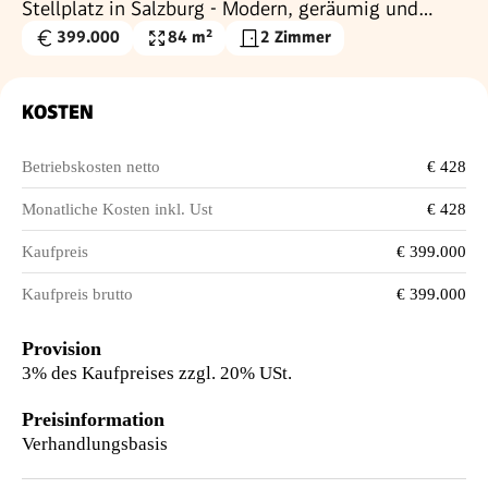
Stellplatz in Salzburg - Modern, geräumig und
perfekt gelegen!
399.000
84 m²
2 Zimmer
Kaufpreis
Nutzfläche
€
KOSTEN
Betriebskosten netto
€ 428
Monatliche Kosten inkl. Ust
€ 428
Kaufpreis
€ 399.000
Kaufpreis brutto
€ 399.000
Provision
3% des Kaufpreises zzgl. 20% USt.
Preisinformation
Verhandlungsbasis