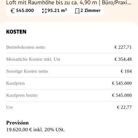
Loft mit Raumhöhe bis zu ca. 4,90 m | Büro/Praxis
Nutzung und Kurzzeitvermietung möglich
545.000
95.21 m²
2 Zimmer
Kaufpreis
Wohnfläche
€
KOSTEN
Betriebskosten netto
€ 227,71
Monatliche Kosten inkl. Ust
€ 354,48
Sonstige Kosten netto
€ 104
Kaufpreis
€ 545.000
Kaufpreis brutto
€ 545.000
Ust
€ 22,77
Provision
19.620,00 € inkl. 20% USt.