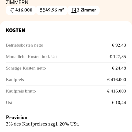
ZIMMERN
416.000
49.96 m²
2 Zimmer
Kaufpreis
Wohnfläche
€
KOSTEN
Betriebskosten netto
€ 92,43
Monatliche Kosten inkl. Ust
€ 127,35
Sonstige Kosten netto
€ 24,48
Kaufpreis
€ 416.000
Kaufpreis brutto
€ 416.000
Ust
€ 10,44
Provision
3% des Kaufpreises zzgl. 20% USt.